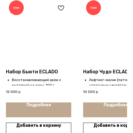
new
new
Набор Бьюти ECLADO
Набор Чудо ECLADO
Восстанавливающий крем с
Лифтинг-маски (патчи) с
вытяжкой из икры; 100 г
улиточным секретом; 80 
Восстанавливающий крем для
шт.)
12 000
р.
10 000
р.
кожи вокруг глаз; 30 г
Лифтинг-крем с улиточ
Голубая косметичка
секретом; 50 г
Подробнее
Подробнее
Голубая косметичка
Добавить в корзину
Добавить в корз