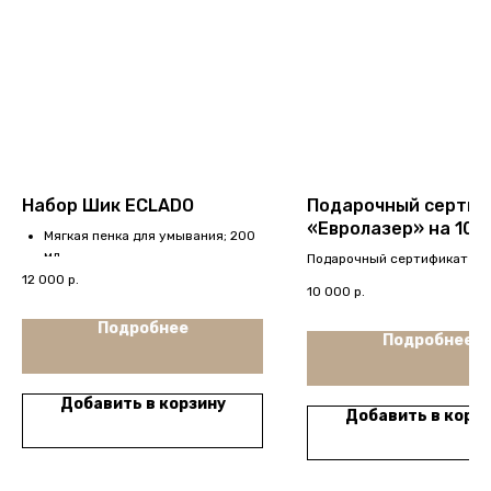
Набор Шик ECLADO
Подарочный сертиф
«Евролазер» на 1000
Мягкая пенка для умывания; 200
мл
Подарочный сертификат на
Восстанавливающий крем с
товары и услуги; без огран
12 000
р.
10 000
р.
вытяжкой из икры; 100 г
сроку действия
Голубая косметичка
Подробнее
Подробнее
Добавить в корзину
Добавить в корз